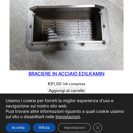
BRACIERE IN ACCIAIO EDILKAMIN
€
91,00
IVA compresa
Aggiungi al carrello
Usiamo i cookie per fornirti la miglior esperienza d'uso e
navigazione sul nostro sito web.
Puoi trovare altre informazioni riguardo a quali cookie usiamo
sul sito o disabilitarli nelle
impostazioni
.
RICAMBI PER STUFE
Proudly powered by
MarMac.it
ATTENZIONE! Sito in aggiornamento!
Ignora
Close GDPR Cooki
Accetta
Rifiuta
Impostazioni