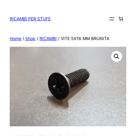
Vai
al
contenuto
RICAMBI PER STUFE
Home
/
Shop
/
RICAMBI
/ VITE 5X16 MM BRUNITA