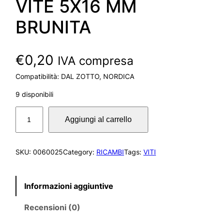
VITE 5X16 MM
BRUNITA
€
0,20
IVA compresa
Compatibilità: DAL ZOTTO, NORDICA
9 disponibili
V
Aggiungi al carrello
I
T
E
SKU:
0060025
Category:
RICAMBI
Tags:
VITI
5
X
1
Informazioni aggiuntive
6
M
Recensioni (0)
M