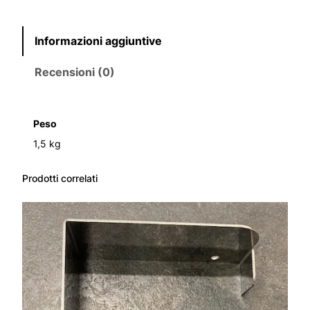
–
P
Informazioni aggiuntive
I
A
Recensioni (0)
S
T
R
.
Peso
I
1,5 kg
N
F
.
Prodotti correlati
B
I
A
N
C
O
q
u