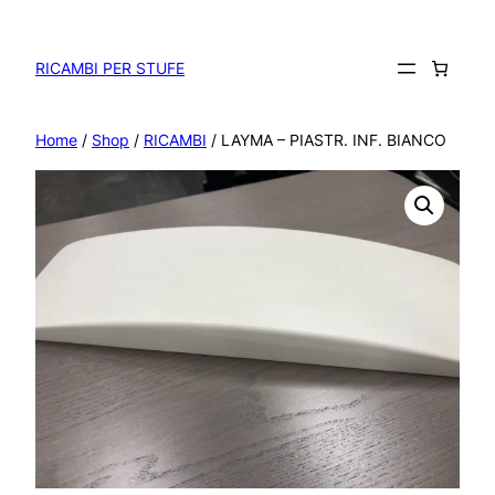
Vai
al
contenuto
RICAMBI PER STUFE
Home
/
Shop
/
RICAMBI
/ LAYMA – PIASTR. INF. BIANCO