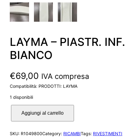
LAYMA – PIASTR. INF.
BIANCO
€
69,00
IVA compresa
Compatibilità: PRODOTTI: LAYMA
1 disponibili
L
Aggiungi al carrello
A
Y
M
SKU:
R1049800
Category:
RICAMBI
Tags:
RIVESTIMENTI
A