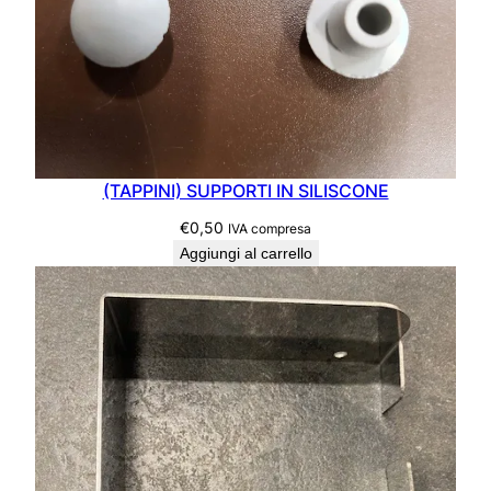
F
U
M
I
-
P
Z
1
(TAPPINI) SUPPORTI IN SILISCONE
0
€
0,50
IVA compresa
q
Aggiungi al carrello
u
a
n
t
i
t
à