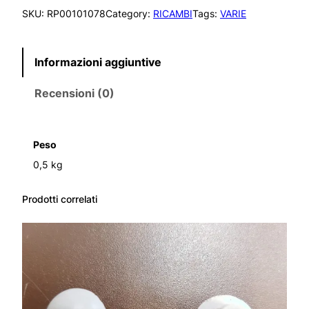
F
SKU:
RP00101078
Category:
RICAMBI
Tags:
VARIE
.
C
L
Informazioni aggiuntive
I
P
Recensioni (0)
S
F
E
R
Peso
M
0,5 kg
A
M
O
Prodotti correlati
L
L
A
R
E
G
.