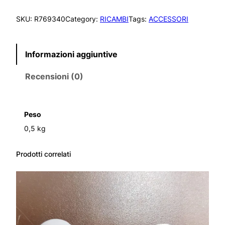
S
SKU:
R769340
Category:
RICAMBI
Tags:
ACCESSORI
S
I
C
Informazioni aggiuntive
A
–
Recensioni (0)
C
O
P
E
Peso
R
0,5 kg
C
H
I
Prodotti correlati
O
P
L
T
G
H