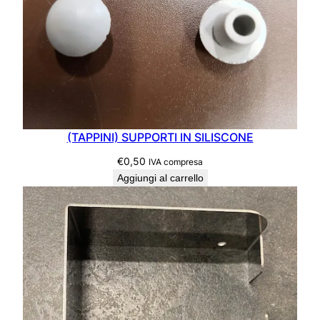
I
S
A
m
i
s
u
r
e
(TAPPINI) SUPPORTI IN SILISCONE
L
€
0,50
IVA compresa
1
Aggiungi al carrello
8
,
3
X
P
2
0
X
0