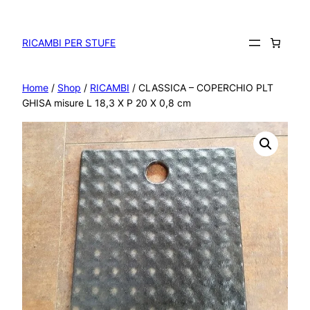
Vai
al
contenuto
RICAMBI PER STUFE
Home
/
Shop
/
RICAMBI
/ CLASSICA – COPERCHIO PLT
GHISA misure L 18,3 X P 20 X 0,8 cm