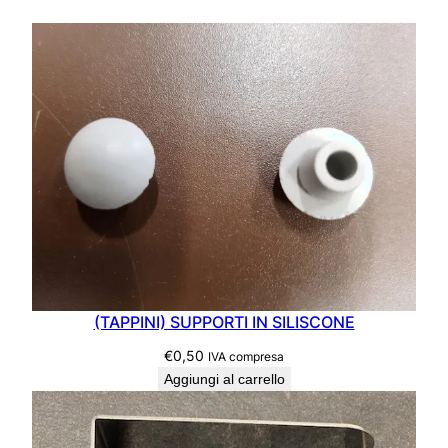
6
T
H
q
u
a
n
t
i
t
à
(TAPPINI) SUPPORTI IN SILISCONE
€
0,50
IVA compresa
Aggiungi al carrello