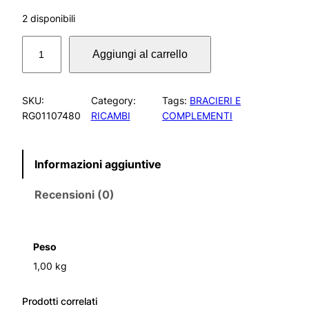
2 disponibili
B
Aggiungi al carrello
R
A
C
SKU:
Category:
Tags:
BRACIERI E
I
RG01107480
RICAMBI
COMPLEMENTI
E
R
E
Informazioni aggiuntive
V
.
Recensioni (0)
G
R
I
G
Peso
.
1,00 kg
P
9
6
Prodotti correlati