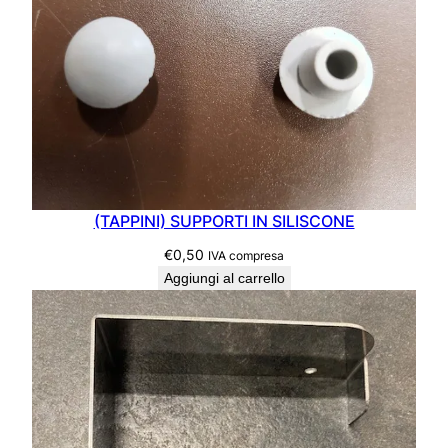
u
a
n
t
i
t
à
(TAPPINI) SUPPORTI IN SILISCONE
€
0,50
IVA compresa
Aggiungi al carrello