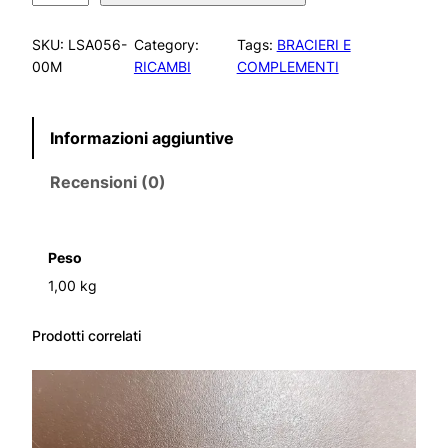
T
T
SKU:
LSA056-
Category:
Tags:
BRACIERI E
I
00M
RICAMBI
COMPLEMENTI
F
I
A
Informazioni aggiuntive
M
M
Recensioni (0)
A
M
E
D
Peso
I
1,00 kg
O
K
A
Prodotti correlati
R
M
E
K
q